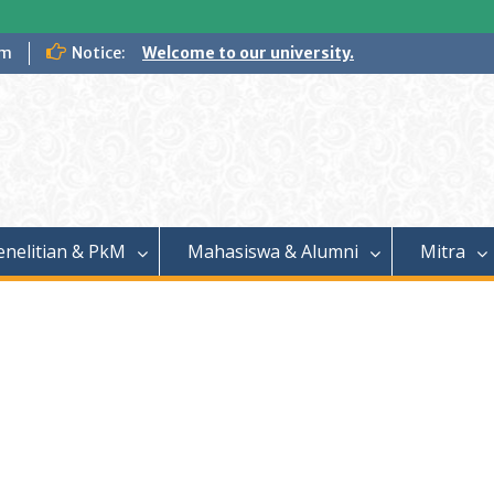
om
Notice:
Welcome to our university.
enelitian & PkM
Mahasiswa & Alumni
Mitra