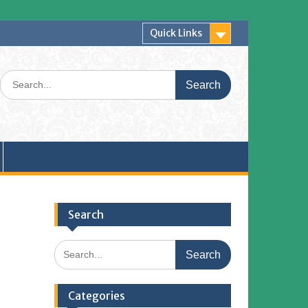
Quick Links
Search
for:
Search
Search
for:
Categories