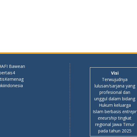
HAFI Bawean
pertais4
Visi
ktisKemenag
Terwujudnya
kiindonesia
lulusan/sarjana yang
profesional dan
unggul dalam bidang
Hukum keluarga
Islam berbasis
entrepr
eneurship
tingkat
regional Jawa Timur
pada tahun 2025