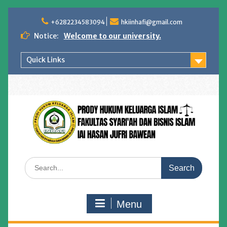
Skip
to
+6282234583094
hkiinhafi@gmail.com
content
Notice:
Welcome to our university.
Quick Links
Search
for:
Menu